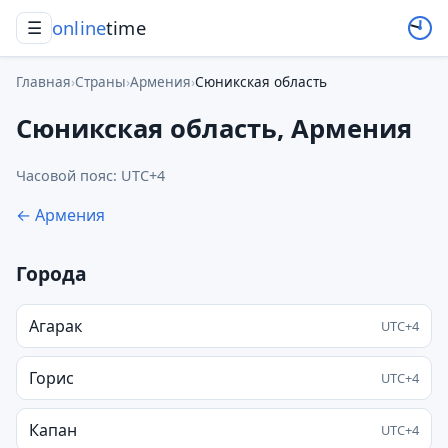
online
time
☰
Главная
›
Страны
›
Армения
›
Сюникская область
Сюникская область, Армения
Часовой пояс: UTC+4
← Армения
Города
Агарак
UTC+4
Горис
UTC+4
Капан
UTC+4